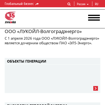
Глобальный бизнес
Россия
RU
ООО «ЛУКОЙЛ-Волгоградэнерго»
ЛУКОЙЛ-ВОЛГОГРАДЭНЕРГО
​С 1 апреля 2026 года ООО «ЛУКОЙЛ-Волгоградэнерго»
Производство
тепловой
и
электрической
энергии
является дочерним обществом ПАО «ЭЛ5-Энерго».
ОБЪЕКТЫ ГЕНЕРАЦИИ